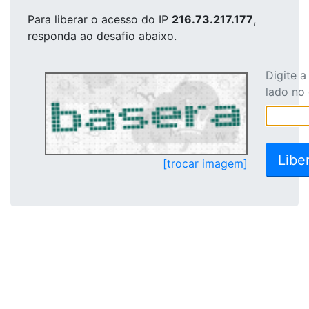
Para liberar o acesso
do IP
216.73.217.177
,
responda ao desafio abaixo.
Digite 
lado no
[trocar imagem]