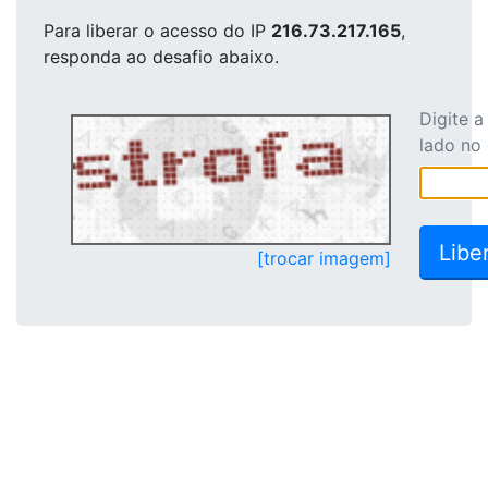
Para liberar o acesso
do IP
216.73.217.165
,
responda ao desafio abaixo.
Digite 
lado no
[trocar imagem]